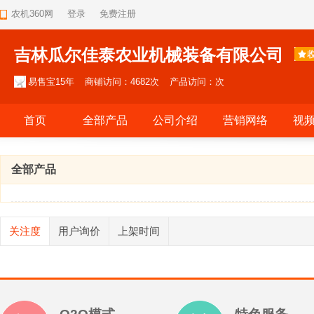
农机360网
登录
免费注册
吉林瓜尔佳泰农业机械装备有限公司
易售宝15年
商铺访问：4682次
产品访问：次
首页
全部产品
公司介绍
营销网络
视
全部产品
关注度
用户询价
上架时间