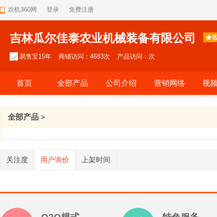
农机360网
登录
免费注册
吉林瓜尔佳泰农业机械装备有限公司
易售宝15年
商铺访问：4683次
产品访问：次
首页
全部产品
公司介绍
营销网络
视
全部产品
>
关注度
用户询价
上架时间