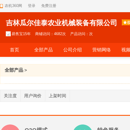
农机360网
登录
免费注册
吉林瓜尔佳泰农业机械装备有限公司
易售宝15年
商铺访问：4682次
产品访问：次
首页
全部产品
公司介绍
营销网络
视
全部产品
>
关注度
用户询价
上架时间